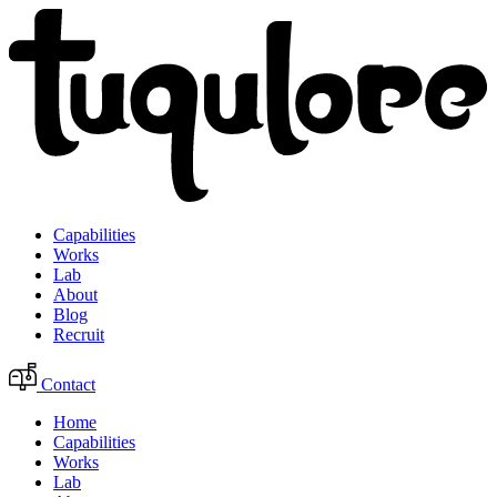
Capabilities
Works
Lab
About
Blog
Recruit
Contact
Home
Capabilities
Works
Lab