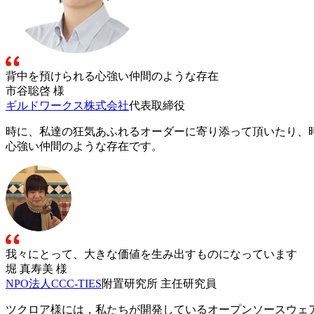
背中を預けられる心強い仲間のような存在
市谷聡啓 様
ギルドワークス株式会社
代表取締役
時に、私達の狂気あふれるオーダーに寄り添って頂いたり、
心強い仲間のような存在です。
我々にとって、大きな価値を生み出すものになっています
堀 真寿美 様
NPO法人CCC-TIES
附置研究所 主任研究員
ツクロア様には，私たちが開発しているオープンソースウェアの