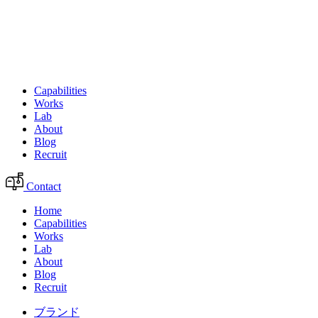
Capabilities
Works
Lab
About
Blog
Recruit
Contact
Home
Capabilities
Works
Lab
About
Blog
Recruit
ブランド