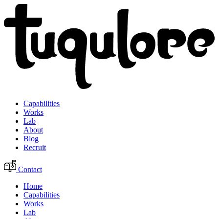
Capabilities
Works
Lab
About
Blog
Recruit
Contact
Home
Capabilities
Works
Lab