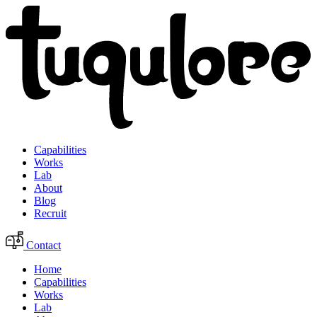
Capabilities
Works
Lab
About
Blog
Recruit
Contact
Home
Capabilities
Works
Lab